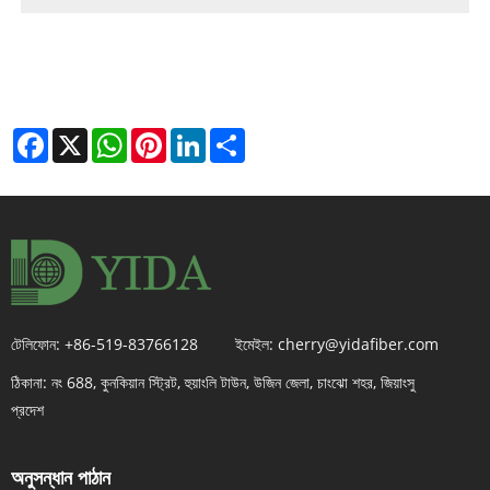
Facebook
X
WhatsApp
Pinterest
LinkedIn
Share
টেলিফোন:
+86-519-83766128
ইমেইল:
cherry@yidafiber.com
ঠিকানা:
নং 688, কুনকিয়ান স্ট্রিট, হুয়াংলি টাউন, উজিন জেলা, চাংঝো শহর, জিয়াংসু
প্রদেশ
অনুসন্ধান পাঠান