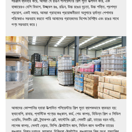
সরঞ্জাম ব্যবহার করে, আমরা যে রঙিন পলিয়েস্টার শিল্প সুতা উত্পাদন করি, এক
হাজারেরও বেশি বিভাগ, উজ্জ্বল রঙ, রঙিন, উচ্চ রঙের দৃঢ়তা, উচ্চ শক্তি, প্রশস্ত
প্রয়োগ, একই সময়ে, আমরা গ্রাহকের প্রয়োজনীয়তা অনুসারে দুর্দান্ত পেশাদার
পরিষেবাও সরবরাহ করতে পারি আমাদের গ্রাহকদের বিশেষ বৈশিষ্ট্য এবং রঙের সাথে
পণ্য সরবরাহ করে।
আমাদের কোম্পানির দ্বারা উত্পাদিত পলিয়েস্টার শিল্প সুতা ব্যাপকভাবে ব্যবহৃত হয়:
ক্যানোপি, রাবার, প্লাস্টিক পণ্যের কঙ্কাল, কর্ড, শেড কাপড়, বিভিন্ন শিল্প ও সিভিল
ওয়েবিং, লিফটিং বেল্ট, ট্র্যাকশন বেল্ট, ফাস্টেনিং বেল্ট, সেফটি বেল্ট, তারের বয়ন দড়ি,
লাগেজ কাপড়, সেলাই থ্রেড, ফিশিং টেক্সটাইল জাল, সিভিল জাল অপটিক তারের
কঙ্কাল, বিমান চলাচল, মহাকাশ, চিকিৎসা টেক্সটাইল, কঙ্কালের শিল্প অংশ, হস্তশিল্প