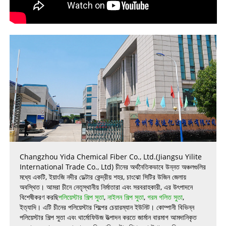
Changzhou Yida Chemical Fiber Co., Ltd.(Jiangsu Yilite
International Trade Co., Ltd) চীনের অর্থনৈতিকভাবে উন্নত অঞ্চলগুলির
মধ্যে একটি, ইয়াংজি নদীর ডেল্টার কেন্দ্রীয় শহর, চাংঝো সিটির উজিন জেলায়
অবস্থিত। আমরা চীনে নেতৃস্থানীয় নির্মাতারা এবং সরবরাহকারী, এর উৎপাদনে
বিশেষীকরণ করছি
পলিয়েস্টার শিল্প সুতা
,
নাইলন শিল্প সুতা
,
গরম গলিত সুতা
,
ইত্যাদি। এটি চীনের পলিয়েস্টার শিল্পের চেয়ারম্যান ইউনিট। কোম্পানী বিভিন্ন
পলিয়েস্টার শিল্প সুতা এবং থার্মোফিউজ উত্পাদন করতে জার্মান বারমাগ আমদানিকৃত