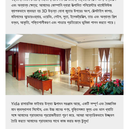
এবং অন্যান্য ক্ষেত্র; আমাদের কোম্পানি দ্বারা উত্পাদিত পলিয়েস্টার থার্মোফিউজ
ব্যাপকভাবে ব্যবহৃত হয় 3D উড়ন্ত বোনা জুতার উপরের অংশ, টেক্সটাইল কাপড়,
মহিলাদের আন্ডারওয়্যার, ওয়েবিং, লেইস, সুতা, ইলেকট্রনিক্স, তার এবং অন্যান্য শিল্প
বন্ধন, আকৃতি, শক্তিশালীকরণ এবং পাংচার প্রতিরোধে ভূমিকা পালন করতে পারে।
Yida রাসায়নিক ফাইবার উন্নত উত্পাদন সরঞ্জাম আছে, একটি সম্পূর্ণ এবং বৈজ্ঞানিক
মান ব্যবস্থাপনা সিস্টেম, এবং উচ্চ মানের পণ্য, যুক্তিসঙ্গত মূল্য এবং ভাল খ্যাতি
সঙ্গে আমাদের গ্রাহকদের প্রয়োজনীয়তা পূরণ করে. আমরা আন্তরিকভাবে উজ্জ্বল
তৈরি করতে আমাদের গ্রাহকদের সাথে কাজ করার জন্য উন্মুখ!