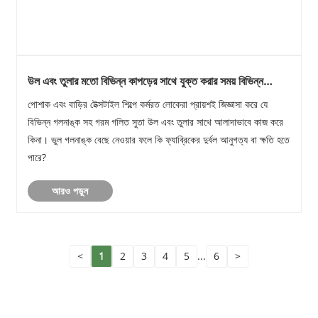
উল এবং তুলার মতো বিভিন্ন কাপড়ের সাথে যুক্ত করার সময় বিভিন্ন
গলনাঙ্কের সাথে গরম গলিত সুতার সামঞ্জস্যের ক্ষেত্রে কি উল্লেখযোগ্য
পোশাক এবং বাড়ির টেক্সটাইল শিল্পে কর্মরত লোকেরা প্রায়শই জিজ্ঞাসা করে যে
পার্থক্য রয়েছে?
বিভিন্ন গলনাঙ্ক সহ গরম গলিত সুতা উল এবং তুলার সাথে আলাদাভাবে কাজ করে
কিনা। ভুল গলনাঙ্ক বেছে নেওয়ার ফলে কি ফ্যাব্রিকের দুর্বল আনুগত্য বা ক্ষতি হতে
পারে?
আরও পড়ুন
<
1
2
3
4
5
...
6
>