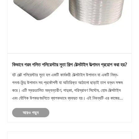
কিভাবে গরম গলিত পলিয়েস্টার সুতা শিল্প টেক্সটাইল উত্পাদন প্রয়োগ করা হয়?
হট মেল্ট পলিয়েস্টার সুতা হল একটি কার্যকরী টেক্সটাইল উপাদান যা একটি নিম্ন-
গলনা-বিন্দু উপাদান সহ প্রকৌশলী যা অতিরিক্ত আঠালো ছাড়াই তাপ বন্ধন সক্ষম
করে। এটি স্বয়ংচালিত অভ্যন্তরীণ, পাদুকা, পরিস্রাবণ সিস্টেম, হোম টেক্সটাইল
এবং যৌগিক উপকরণগুলিতে ব্যাপকভাবে ব্যবহৃত হয়। এই নিবন্ধটি এর কাজের
নীতি, প্রক্রি......
আরও পড়ুন