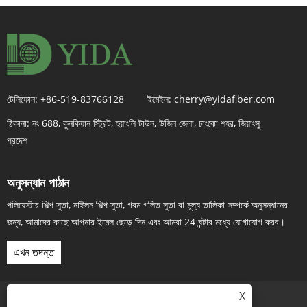
টেলিফোন:
+86-519-83766128
ইমেইল:
cherry@yidafiber.com
ঠিকানা:
নং 688, কুনকিয়ান স্ট্রিট, হুয়াংলি টাউন, উজিন জেলা, চাংঝো শহর, জিয়াংসু
প্রদেশ
অনুসন্ধান পাঠান
পলিয়েস্টার শিল্প সুতা, নাইলন শিল্প সুতা, গরম গলিত সুতা বা মূল্য তালিকা সম্পর্কে অনুসন্ধানের
জন্য, আমাদের কাছে আপনার ইমেল ছেড়ে দিন এবং আমরা 24 ঘন্টার মধ্যে যোগাযোগ করব।
এখন তদন্ত
X