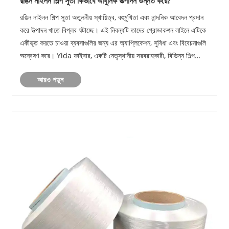
রঙিন নাইলন শিল্প সুতা কিভাবে আধুনিক উত্পাদন উন্নত করে?
রঙিন নাইলন শিল্প সুতা অতুলনীয় স্থায়িত্ব, বহুমুখিতা এবং নান্দনিক আবেদন প্রদান
করে উত্পাদন খাতে বিপ্লব ঘটাচ্ছে। এই নিবন্ধটি তাদের প্রোডাকশন লাইনে এটিকে
একীভূত করতে চাওয়া ব্যবসাগুলির জন্য এর অ্যাপ্লিকেশন, সুবিধা এবং বিবেচনাগুলি
অন্বেষণ করে। Yida ফাইবার, একটি নেতৃস্থানীয় সরবরাহকারী, বিভিন্ন শিল্প
ব্......
আরও পড়ুন