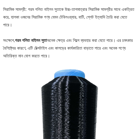
সিরামিক সামগ্রী: গরম গলিত নাইলন সুতাকে উচ্চ-তাপমাত্রার সিরামিক সামগ্রীর সাথে একত্রিত
করে, হালকা ওজনের সিরামিক পণ্য যেমন টেবিলওয়্যার, বাটি, প্লেট ইত্যাদি তৈরি করা যেতে
পারে।
সংক্ষেপে,
গরম গলিত নাইলন সুতা
অনেক ক্ষেত্র এবং শিল্পে ব্যবহার করা যেতে পারে। এর চমৎকার
বৈশিষ্ট্যের কারণে, এটি টেক্সটাইল এবং কাপড়ের কার্যকারিতা বাড়াতে পারে এবং অনেক পণ্যে
অতিরিক্ত মান যোগ করতে পারে।