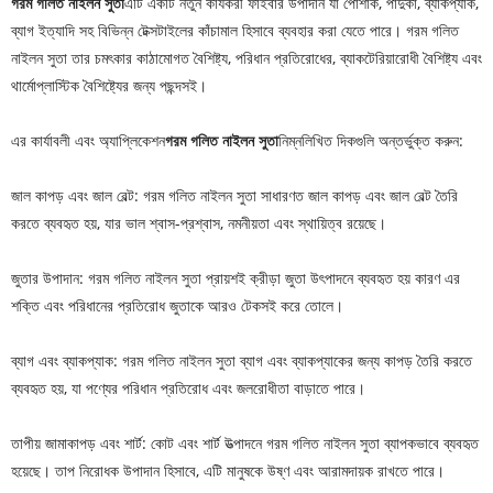
গরম গলিত নাইলন সুতা
এটি একটি নতুন কার্যকরী ফাইবার উপাদান যা পোশাক, পাদুকা, ব্যাকপ্যাক,
ব্যাগ ইত্যাদি সহ বিভিন্ন টেক্সটাইলের কাঁচামাল হিসাবে ব্যবহার করা যেতে পারে। গরম গলিত
নাইলন সুতা তার চমৎকার কাঠামোগত বৈশিষ্ট্য, পরিধান প্রতিরোধের, ব্যাকটেরিয়ারোধী বৈশিষ্ট্য এবং
থার্মোপ্লাস্টিক বৈশিষ্ট্যের জন্য পছন্দসই।
এর কার্যাবলী এবং অ্যাপ্লিকেশন
গরম গলিত নাইলন সুতা
নিম্নলিখিত দিকগুলি অন্তর্ভুক্ত করুন:
জাল কাপড় এবং জাল বেল্ট: গরম গলিত নাইলন সুতা সাধারণত জাল কাপড় এবং জাল বেল্ট তৈরি
করতে ব্যবহৃত হয়, যার ভাল শ্বাস-প্রশ্বাস, নমনীয়তা এবং স্থায়িত্ব রয়েছে।
জুতার উপাদান: গরম গলিত নাইলন সুতা প্রায়শই ক্রীড়া জুতা উৎপাদনে ব্যবহৃত হয় কারণ এর
শক্তি এবং পরিধানের প্রতিরোধ জুতাকে আরও টেকসই করে তোলে।
ব্যাগ এবং ব্যাকপ্যাক: গরম গলিত নাইলন সুতা ব্যাগ এবং ব্যাকপ্যাকের জন্য কাপড় তৈরি করতে
ব্যবহৃত হয়, যা পণ্যের পরিধান প্রতিরোধ এবং জলরোধীতা বাড়াতে পারে।
তাপীয় জামাকাপড় এবং শার্ট: কোট এবং শার্ট উত্পাদনে গরম গলিত নাইলন সুতা ব্যাপকভাবে ব্যবহৃত
হয়েছে। তাপ নিরোধক উপাদান হিসাবে, এটি মানুষকে উষ্ণ এবং আরামদায়ক রাখতে পারে।