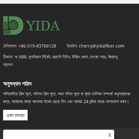
টেলিফোন:
+86-519-83766128
ইমেইল:
cherry@yidafiber.com
ঠিকানা:
নং 688, কুনকিয়ান স্ট্রিট, হুয়াংলি টাউন, উজিন জেলা, চাংঝো শহর, জিয়াংসু
প্রদেশ
অনুসন্ধান পাঠান
পলিয়েস্টার শিল্প সুতা, নাইলন শিল্প সুতা, গরম গলিত সুতা বা মূল্য তালিকা সম্পর্কে অনুসন্ধানের
জন্য, আমাদের কাছে আপনার ইমেল ছেড়ে দিন এবং আমরা 24 ঘন্টার মধ্যে যোগাযোগ করব।
এখন তদন্ত
X