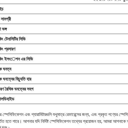
ইচ
সামগ্রী
া ভঙ্গ
কিং টেনাসিটির সিভি
কিং প্রসারণ
েকিং ইলংেশন এর সিভি
ক ঘনত্ব
ক ঘনত্বের বিচ্যুতি হার
করণ রৈখিক ঘনত্বের সহগ
ালডিহাইড
 স্পেসিফিকেশন এবং প্যারামিটারগুলি শুধুমাত্র রেফারেন্সের জন্য, এবং প্রকৃত পণ্যের স্পে
্তিত হতে পারে। আপনার যদি নির্দিষ্ট স্পেসিফিকেশন তথ্যের প্রয়োজন হয়, আমরা আপন