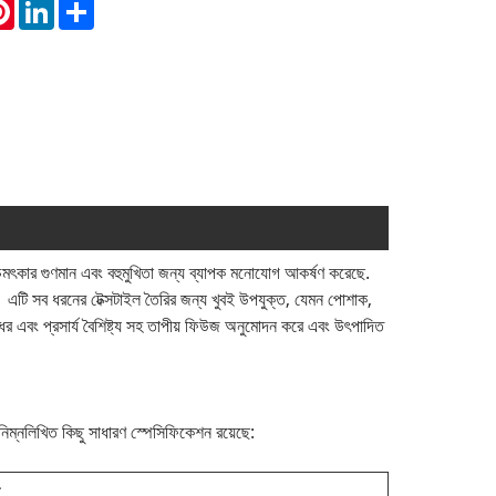
atsApp
Pinterest
LinkedIn
Share
চমৎকার গুণমান এবং বহুমুখিতা জন্য ব্যাপক মনোযোগ আকর্ষণ করেছে.
গত। এটি সব ধরনের টেক্সটাইল তৈরির জন্য খুবই উপযুক্ত, যেমন পোশাক,
ের এবং প্রসার্য বৈশিষ্ট্য সহ তাপীয় ফিউজ অনুমোদন করে এবং উৎপাদিত
্য নিম্নলিখিত কিছু সাধারণ স্পেসিফিকেশন রয়েছে: