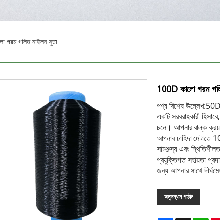
 গরম গলিত নাইলন সুতা
100D কালো গরম গলি
পণ্য বিশেষ উল্লেখ:
একটি সরবরাহকারী হিসাবে
চলে। আপনার বাল্ক ক্রয়
আপনার চাহিদা মেটাতে 100
সামঞ্জস্য এবং স্থিতিশীলত
প্রযুক্তিগত সহায়তা প্র
জন্য আপনার সাথে দীর্ঘমেয়
অনুসন্ধান পাঠান