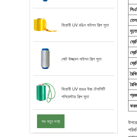
পিএ
তেল 
বিরোধী UV রঙিন নাইলন শিল্প সুতা
দৃঢ়ত
ব্রে
ব্রে
মোট উজ্জ্বল নাইলন শিল্প সুতা
ব্র
রৈখি
রৈখি
বিরোধী UV রঙের উচ্চ টেনাসিটি
প্র
পলিয়েস্টার শিল্প সুতা
ফরম
সব নতুন পণ্য
উপরের
পরিবর