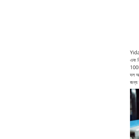
Yida 
এবং ন
100D 
দল আ
জন্য