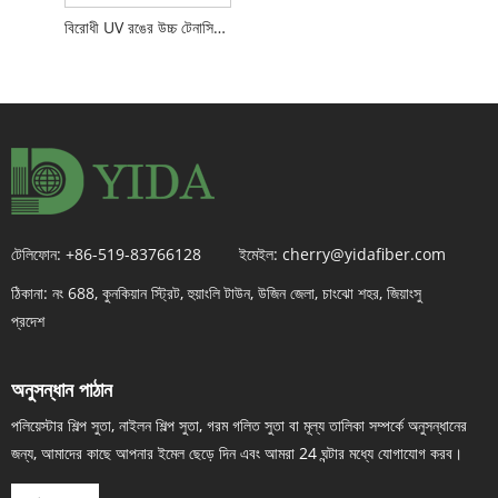
বিরোধী UV রঙের উচ্চ টেনাসিটি পলিয়েস্টার শিল্প সুতা
টেলিফোন:
+86-519-83766128
ইমেইল:
cherry@yidafiber.com
ঠিকানা:
নং 688, কুনকিয়ান স্ট্রিট, হুয়াংলি টাউন, উজিন জেলা, চাংঝো শহর, জিয়াংসু
প্রদেশ
অনুসন্ধান পাঠান
পলিয়েস্টার শিল্প সুতা, নাইলন শিল্প সুতা, গরম গলিত সুতা বা মূল্য তালিকা সম্পর্কে অনুসন্ধানের
জন্য, আমাদের কাছে আপনার ইমেল ছেড়ে দিন এবং আমরা 24 ঘন্টার মধ্যে যোগাযোগ করব।