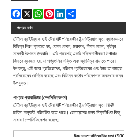
Facebook
X
WhatsApp
Pinterest
LinkedIn
Share
পণ্যের বর্ণনা
টোটাল ব্রাইটব্ল্যাক হাই টেনাসিটি পলিয়েস্টার ইন্ডাস্ট্রিয়াল সুতা ব্যাপকভাবে
বিভিন্ন শিল্পে ব্যবহৃত হয়, যেমন কেবল, মহাকাশ, বিমান চালনা, ক্রীড়া
সামগ্রী উত্পাদন ইত্যাদি। এটি প্রায়শই একটি শক্তিশালীকরণ উপাদান
হিসাবে ব্যবহৃত হয়, যা পণ্যগুলির শক্তি এবং স্থায়িত্ব বাড়াতে পারে।
উপরন্তু, এটি জারা প্রতিরোধের, পরিধান প্রতিরোধের এবং উচ্চ তাপমাত্রা
প্রতিরোধের বৈশিষ্ট্য রয়েছে এবং বিভিন্ন কঠোর পরিবেশগত অবস্থার জন্য
উপযুক্ত।
পণ্যের প্যারামিটার (স্পেসিফিকেশন)
টোটাল ব্রাইটব্ল্যাক হাই টেনাসিটি পলিয়েস্টার ইন্ডাস্ট্রিয়াল সুতা নির্দিষ্ট
চাহিদা অনুযায়ী পরিবর্তিত হতে পারে। রেফারেন্সের জন্য নিম্নলিখিত কিছু
সাধারণ স্পেসিফিকেশন রয়েছে:
উচ্চ দৃঢ়তা পলিয়েস্টার সুতা (500D-