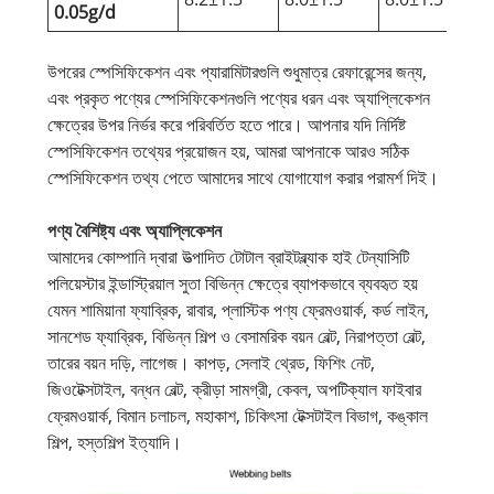
0.05g/d
উপরের স্পেসিফিকেশন এবং প্যারামিটারগুলি শুধুমাত্র রেফারেন্সের জন্য,
এবং প্রকৃত পণ্যের স্পেসিফিকেশনগুলি পণ্যের ধরন এবং অ্যাপ্লিকেশন
ক্ষেত্রের উপর নির্ভর করে পরিবর্তিত হতে পারে। আপনার যদি নির্দিষ্ট
স্পেসিফিকেশন তথ্যের প্রয়োজন হয়, আমরা আপনাকে আরও সঠিক
স্পেসিফিকেশন তথ্য পেতে আমাদের সাথে যোগাযোগ করার পরামর্শ দিই।
পণ্য বৈশিষ্ট্য এবং অ্যাপ্লিকেশন
আমাদের কোম্পানি দ্বারা উত্পাদিত টোটাল ব্রাইটব্ল্যাক হাই টেন্যাসিটি
পলিয়েস্টার ইন্ডাস্ট্রিয়াল সুতা বিভিন্ন ক্ষেত্রে ব্যাপকভাবে ব্যবহৃত হয়
যেমন শামিয়ানা ফ্যাব্রিক, রাবার, প্লাস্টিক পণ্য ফ্রেমওয়ার্ক, কর্ড লাইন,
সানশেড ফ্যাব্রিক, বিভিন্ন শিল্প ও বেসামরিক বয়ন বেল্ট, নিরাপত্তা বেল্ট,
তারের বয়ন দড়ি, লাগেজ। কাপড়, সেলাই থ্রেড, ফিশিং নেট,
জিওটেক্সটাইল, বন্ধন বেল্ট, ক্রীড়া সামগ্রী, কেবল, অপটিক্যাল ফাইবার
ফ্রেমওয়ার্ক, বিমান চলাচল, মহাকাশ, চিকিৎসা টেক্সটাইল বিভাগ, কঙ্কাল
শিল্প, হস্তশিল্প ইত্যাদি।