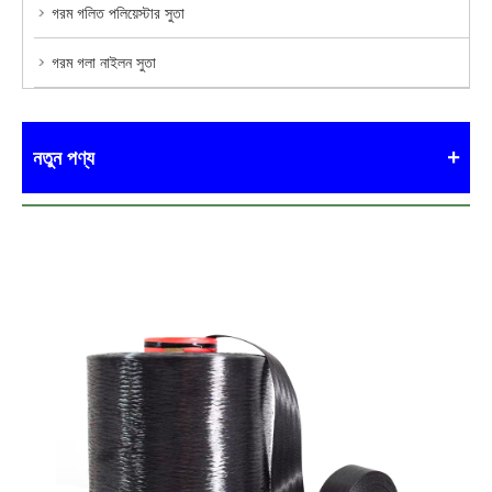
গরম গলিত পলিয়েস্টার সুতা
গরম গলা নাইলন সুতা
নতুন পণ্য