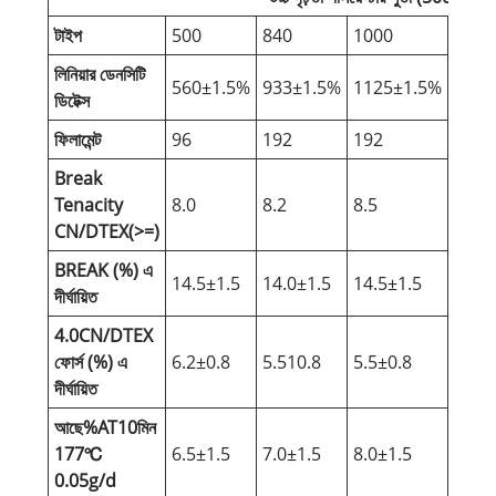
টাইপ
500
840
1000
1300
লিনিয়ার ডেনসিটি
560±1.5%
933±1.5%
1125±1.5%
1440
ডিটেক্স
ফিলামেন্ট
96
192
192
192
Break
Tenacity
8.0
8.2
8.5
8.5
CN/DTEX(>=)
BREAK (%) এ
14.5±1.5
14.0±1.5
14.5±1.5
14.0
দীর্ঘায়িত
4.0CN/DTEX
ফোর্স (%) এ
6.2±0.8
5.510.8
5.5±0.8
5.8±0
দীর্ঘায়িত
আছে%AT10মিন
177℃
6.5±1.5
7.0±1.5
8.0±1.5
7.8±1
0.05g/d