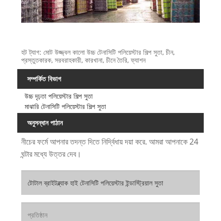
হট ট্যাগ: মোট উজ্জ্বল কালো উচ্চ টেনাসিটি পলিয়েস্টার শিল্প সুতা, চীন,
প্রস্তুতকারক, সরবরাহকারী, কারখানা, চীনে তৈরি, ফ্যাশন
সম্পর্কিত বিভাগ
উচ্চ দৃঢ়তা পলিয়েস্টার শিল্প সুতা
মাঝারি টেনাসিটি পলিয়েস্টার শিল্প সুতা
অনুসন্ধান পাঠান
নীচের ফর্মে আপনার তদন্ত দিতে নির্দ্বিধায় দয়া করে. আমরা আপনাকে 24
ঘন্টার মধ্যে উত্তর দেব।