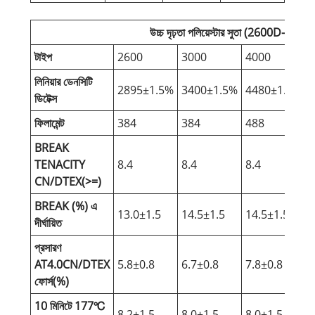
উচ্চ দৃঢ়তা পলিয়েস্টার সুতা (2600D-6000)
টাইপ
2600
3000
4000
লিনিয়ার ডেনসিটি
2895±1.5%
3400±1.5%
4480±1.5%
ডিটেক্স
ফিলামেন্ট
384
384
488
BREAK
TENACITY
8.4
8.4
8.4
8
CN/DTEX(>=)
BREAK (%) এ
13.0±1.5
14.5±1.5
14.5±1.5
1
দীর্ঘায়িত
প্রসারণ
AT4.0CN/DTEX
5.8±0.8
6.7±0.8
7.8±0.8
6
ফোর্স(%)
10 মিনিটে 177℃
8.2±1.5
8.0±1.5
8.0±1.5
7